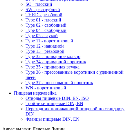
SO - плоский
SW - раструбный
THRD - резьбовой
Type 01 - плоский
Type 02 - свободный
Type 04 - свободный
Type 05 - глухой
Type 11 - воротниковый
Type 12 - накидной
Type 13 - резьбовой
Type 32 - приварное кольцо
Type 34 - приварной воротник
Type 35 - приварная втулка
Type 36 - прессованные воротники с удлиненной
шеей
Type 37 - прессованный воротник
WN - воротниковый
Пищевая нержавейка
Отводы пищевые DIN, EN, ISO
Тройники пищевые DIN, EN
Переходник понижающий пищевой по стандарту
DIN
Фланцы пищевые DIN, EN
Адрес выдачи: Деловые Линии