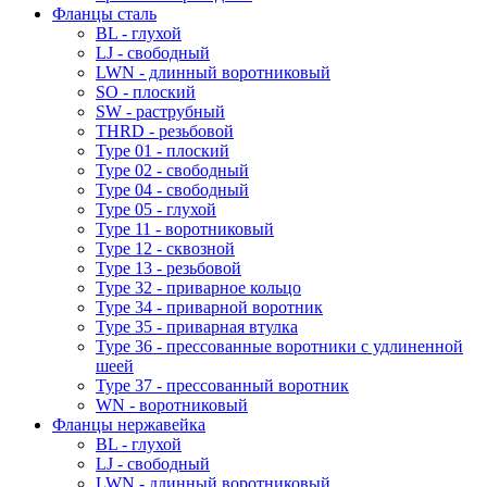
Фланцы сталь
BL - глухой
LJ - свободный
LWN - длинный воротниковый
SO - плоский
SW - раструбный
THRD - резьбовой
Type 01 - плоский
Type 02 - свободный
Type 04 - свободный
Type 05 - глухой
Type 11 - воротниковый
Type 12 - сквозной
Type 13 - резьбовой
Type 32 - приварное кольцо
Type 34 - приварной воротник
Type 35 - приварная втулка
Type 36 - прессованные воротники с удлиненной
шеей
Type 37 - прессованный воротник
WN - воротниковый
Фланцы нержавейка
BL - глухой
LJ - свободный
LWN - длинный воротниковый