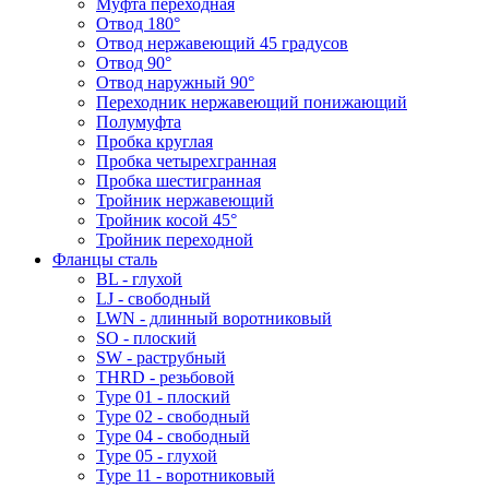
Муфта переходная
Отвод 180°
Отвод нержавеющий 45 градусов
Отвод 90°
Отвод наружный 90°
Переходник нержавеющий понижающий
Полумуфта
Пробка круглая
Пробка четырехгранная
Пробка шестигранная
Тройник нержавеющий
Тройник косой 45°
Тройник переходной
Фланцы сталь
BL - глухой
LJ - свободный
LWN - длинный воротниковый
SO - плоский
SW - раструбный
THRD - резьбовой
Type 01 - плоский
Type 02 - свободный
Type 04 - свободный
Type 05 - глухой
Type 11 - воротниковый