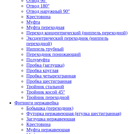
Отвод 90°
Отвод 180°
Отвод наружный 90°
Крестовина
Муфта
Муфта переходная
Переход концентрический (ниппель переходной)
Эксцентрический переходник (ниппель
переходной)
Ниппель трубный
Переходник понижающий
Полумуфта
Пробка (заглушка)
Пробка круглая
Пробка четырехгранная
Пробка шестигранная
Тройник стальной
Тройник косой 45°
Тройник переходной
Фитинги нержавейка
Бобышка (переходник)
Футорка нержавеющая (втулка шестигранная)
Заглушка нержавеющая
Крестовина
Муфта нержавеющая