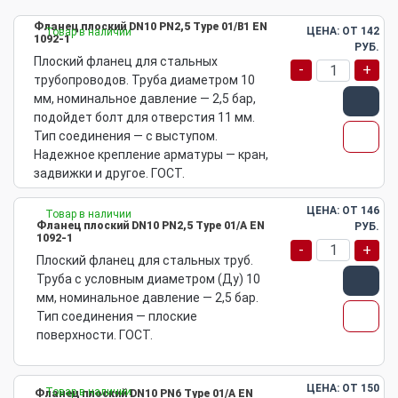
Фланец плоский DN10 PN2,5 Type 01/B1 EN
ЦЕНА: ОТ
142
Товар в наличии
1092-1
РУБ.
Плоский фланец для стальных
-
+
трубопроводов. Труба диаметром 10
мм, номинальное давление — 2,5 бар,
подойдет болт для отверстия 11 мм.
Тип соединения — с выступом.
Надежное крепление арматуры — кран,
задвижки и другое. ГОСТ.
ЦЕНА: ОТ
146
Товар в наличии
Фланец плоский DN10 PN2,5 Type 01/A EN
РУБ.
1092-1
-
+
Плоский фланец для стальных труб.
Труба с условным диаметром (Ду) 10
мм, номинальное давление — 2,5 бар.
Тип соединения — плоские
поверхности. ГОСТ.
ЦЕНА: ОТ
150
Товар в наличии
Фланец плоский DN10 PN6 Type 01/A EN