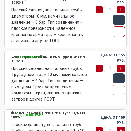
РУБ.
1092-1
-
+
Плоский фланец на стальные трубы
диаметром 10 мм, номинальное
давление — 6 бар. Тип соединения —
плоские поверхности. Надежное
крепление арматуры — кран, клапан,
задвижка и другое. ГОСТ.
ЦЕНА: ОТ
155
Товар в наличии
Фланец плоский DN10 PN6 Type 01/B1 EN
РУБ.
1092-1
-
+
Плоский фланец на стальные трубы.
Труба диаметром 10 мм, номинальное
давление — 6 бар. Тип соединения — с
выступом. Прочное крепление
арматуры — кран, клапан, задвижка,
затвор и другое. ГОСТ.
Фланец плоский DN10 PN10 Type 01/A EN
Товар в наличии
1092-1
ЦЕНА: ОТ
159
РУБ.
Плоский фланец для стальных труб.
-
+
Труба с условным диаметром (Ду) 10