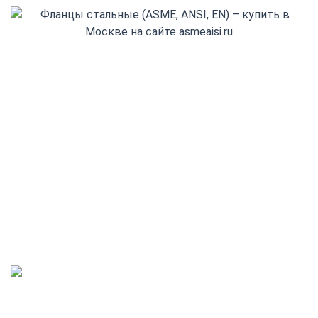
+7(800) 555-32-13
Заказать обратный звонок
Адрес выдачи: Деловые Линии
Санкт-Петербург, 1-й Верхний пер., 12Б
info@asmeaisi.ru
Режим работы:
пн - пт 08:00 - 18:00,
обед с 12:00 - 13:00