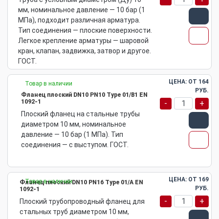
мм, номинальное давление — 10 бар (1
МПа), подходит различная арматура.
Тип соединения — плоские поверхности.
Легкое крепление арматуры — шаровой
кран, клапан, задвижка, затвор и другое.
ГОСТ.
ЦЕНА: ОТ
164
Товар в наличии
РУБ.
Фланец плоский DN10 PN10 Type 01/B1 EN
1092-1
-
+
Плоский фланец на стальные трубы
диаметром 10 мм, номинальное
давление — 10 бар (1 МПа). Тип
соединения — с выступом. ГОСТ.
ЦЕНА: ОТ
169
Товар в наличии
Фланец плоский DN10 PN16 Type 01/A EN
РУБ.
1092-1
-
+
Плоский трубопроводный фланец для
стальных труб диаметром 10 мм,