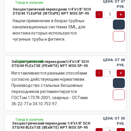
ЦЕНА: ОТ
47
Товар в наличии
РУБ.
Эксцентрический переходник 1/4"х1/8" SCH
STD/40 TLEхPSE (MTEхPE) NPT MSS SP-95
-
+
Нашли применение в безраструбных
канализационных системах SML, для
монтажа которых используются
чугунные трубы и фитинги.
ЦЕНА: ОТ
48
Товар в наличии
Эксцентрический переходник1/4"х1/8" SCH
РУБ.
STD/40 PLEхTSE (PEхMTE) NPT MSS SP-95
-
+
Изготавливаются разными способами
согласно действующим нормативам.
Производство стальных бесшовных
переходников регламентируется
ГОСТом 17378-2001, сварных - ОСТами
36-22-77 и 34.10.753-97.
ЦЕНА: ОТ
50
Товар в наличии
Эксцентрический переходник 1/4"х1/8" SCH
РУБ.
STD/40 BLEхTSE (BEхMTE) NPT MSS SP-95