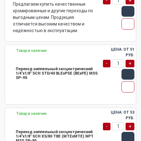
-
+
Предлагаем купить качественные
хромированные и другие переходы по
выгодным ценам. Продукция
отличается высоким качеством и
надёжностью в эксплуатации.
ЦЕНА: ОТ
51
Товар в наличии
РУБ.
-
+
Переход ниппельный эксцентрический
1/4"х1/8" SCH STD/40 BLEхPSE (BEхPE) MSS
SP-95
ЦЕНА: ОТ
53
Товар в наличии
РУБ.
-
+
Переход ниппельный эксцентрический
1/4"х1/8" SCH XS/80 TBE (MTEхMTE) NPT
MSS SP-95