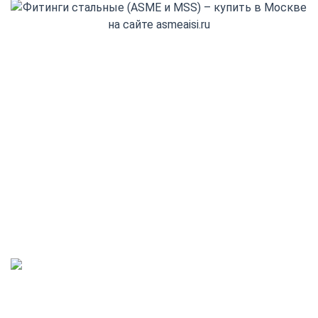
+7(800) 555-32-13
Заказать обратный звонок
Адрес выдачи: Деловые Линии
Санкт-Петербург, 1-й Верхний пер., 12Б
info@asmeaisi.ru
Режим работы:
пн - пт 08:00 - 18:00,
обед с 12:00 - 13:00