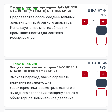
Эксцентрический переходник 1/4"х1/8" SCH
Товар в наличии
ЦЕНА: ОТ
44
STD/40 TBE (MTEхMTE) NPT MSS SP-95
РУБ.
Представляет собой соединительный
-
+
элемент для труб разного диаметра.
Используется во многих областях
промышленности для монтажа
коммуникаций.
ЦЕНА: ОТ
45
Товар в наличии
Эксцентрический переходник 1/4"х1/8" SCH
РУБ.
STD/40 PBE (PEхPE) MSS SP-95
-
+
Выбирая переход, важно обращать
внимание на следующие
характеристики: диаметры входного и
выходного отверстия, толщину стенок с
обоих торцов, номинальное давление.